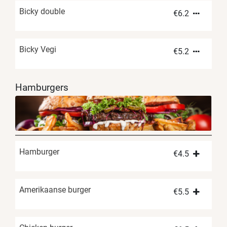
Bicky double
€
6.2
Bicky Vegi
€
5.2
Hamburgers
Hamburger
€
4.5
Amerikaanse burger
€
5.5