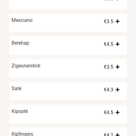
Mexicano
€
3.5
Berehap
€
4.5
Zigeunerstick
€
3.5
Saté
€
4.3
Kipsaté
€
4.5
Kipfingers
€
4.2