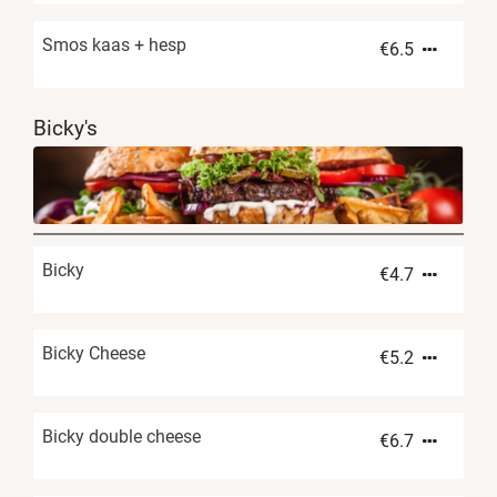
Smos kaas + hesp
€
6.5
Bicky's
Bicky
€
4.7
Bicky Cheese
€
5.2
Bicky double cheese
€
6.7