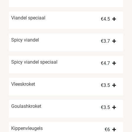
Viandel speciaal
€
4.5
Spicy viandel
€
3.7
Spicy viandel speciaal
€
4.7
Vleeskroket
€
3.5
Goulashkroket
€
3.5
Kippenvleugels
€
6