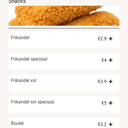
Snacks
Frikandel
€
2.9
Frikandel speciaal
€
4
Frikandel xxl
€
3.9
Frikandel xxl speciaal
€
5
Boulet
€
3.2