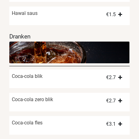
Hawaï saus
€
1.5
Dranken
Coca-cola blik
€
2.7
Coca-cola zero blik
€
2.7
Coca-cola fles
€
3.1