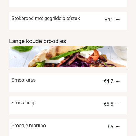
Stokbrood met gegrilde biefstuk
€
11
Lange koude broodjes
Smos kaas
€
4.7
Smos hesp
€
5.5
Broodje martino
€
6