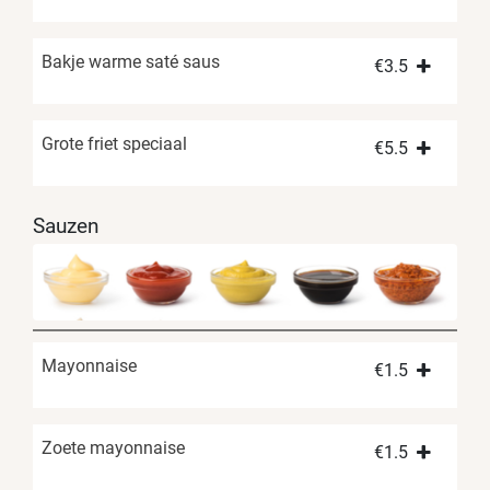
Bakje warme saté saus
€
3.5
Grote friet speciaal
€
5.5
Sauzen
Mayonnaise
€
1.5
Zoete mayonnaise
€
1.5