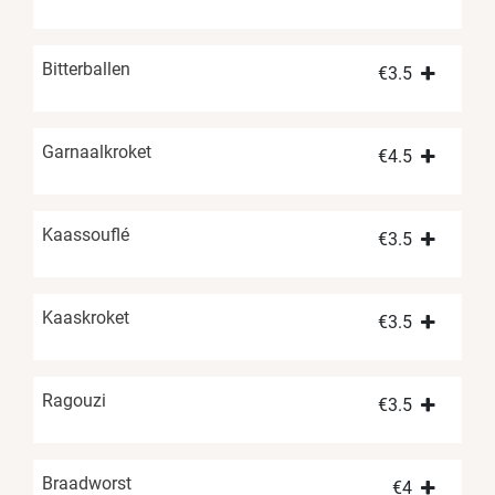
Bitterballen
€
3.5
Garnaalkroket
€
4.5
Kaassouflé
€
3.5
Kaaskroket
€
3.5
Ragouzi
€
3.5
Braadworst
€
4