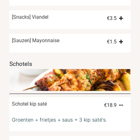
[Snacks] Viandel
€
3.5
[Sauzen] Mayonnaise
€
1.5
Schotels
Schotel kip saté
€
18.9
Groenten + frietjes + saus + 3 kip saté's.