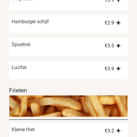
Hamburger schijf
€
2.9
Spoetnik
€
3.5
Lucifer
€
3.9
Frieten
Kleine friet
€
3.2