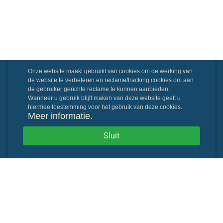
Onze website maakt gebruikt van cookies om de werking van
de website te verbeteren en reclame/tracking cookies om aan
de gebruiker gerichte reclame te kunnen aanbieden.
Wanneer u gebruik blijft maken van deze website geeft u
hiermee toestemming voor het gebruik van deze cookies.
Meer informatie.
Sluit