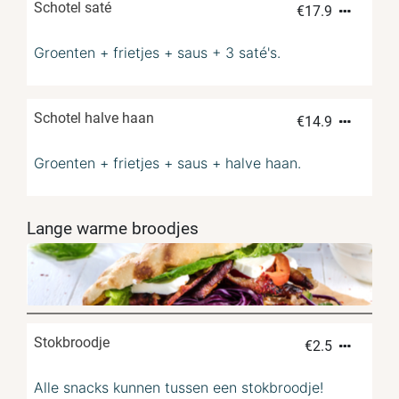
Schotel saté
€
17.9
Groenten + frietjes + saus + 3 saté's.
Schotel halve haan
€
14.9
Groenten + frietjes + saus + halve haan.
Lange warme broodjes
Stokbroodje
€
2.5
Alle snacks kunnen tussen een stokbroodje!