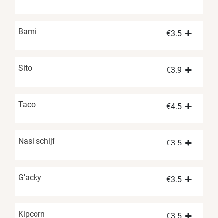
Bami
€
3.5
Sito
€
3.9
Taco
€
4.5
Nasi schijf
€
3.5
G'acky
€
3.5
Kipcorn
€
3.5