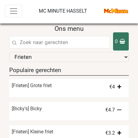
MC MINUTE HASSELT
Ons menu
0
Populaire gerechten
[Frieten] Grote friet
€
4
[Bicky's] Bicky
€
4.7
[Frieten] Kleine friet
€
3.2