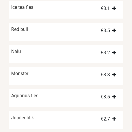
Ice tea fles
€
3.1
Red bull
€
3.5
Nalu
€
3.2
Monster
€
3.8
Aquarius fles
€
3.5
Jupiler blik
€
2.7