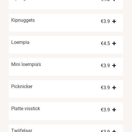
Kipnuggets
€
3.9
Loempia
€
4.5
Mini loempia's
€
3.9
Picknicker
€
3.9
Platte visstick
€
3.9
Twijfelaar
€
3.9